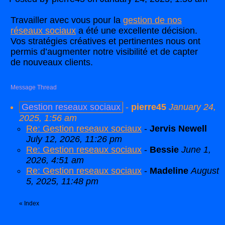
Travailler avec vous pour la
gestion de nos
réseaux sociaux
a été une excellente décision.
Vos stratégies créatives et pertinentes nous ont
permis d’augmenter notre visibilité et de capter
de nouveaux clients.
Message Thread
Gestion reseaux sociaux
-
pierre45
January 24,
2025, 1:56 am
Re: Gestion reseaux sociaux
-
Jervis Newell
July 12, 2026, 11:26 pm
Re: Gestion reseaux sociaux
-
Bessie
June 1,
2026, 4:51 am
Re: Gestion reseaux sociaux
-
Madeline
August
5, 2025, 11:48 pm
«
Index