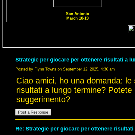
Strategie per giocare per ottenere risultati a 
Posted by Flynn Towns on September 12, 2025, 4:36 am
Ciao amici, ho una domanda: le s
risultati a lungo termine? Potete
suggerimento?
Re: Strategie per giocare per ottenere risultat