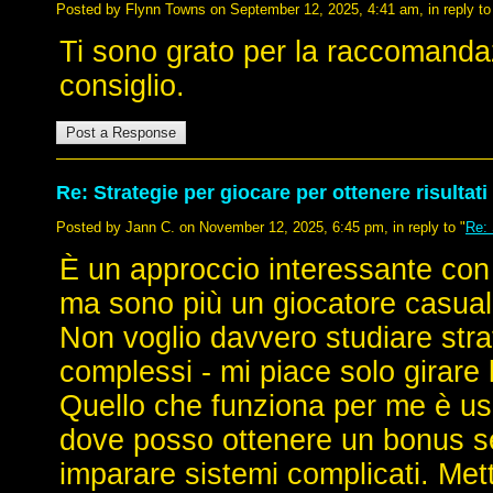
Posted by Flynn Towns on September 12, 2025, 4:41 am, in reply to
Ti sono grato per la raccomandaz
consiglio.
Re: Strategie per giocare per ottenere risultat
Posted by Jann C. on November 12, 2025, 6:45 pm, in reply to "
Re: 
È un approccio interessante con
ma sono più un giocatore casual 
Non voglio davvero studiare stra
complessi - mi piace solo girare 
Quello che funziona per me è u
dove posso ottenere un bonus s
imparare sistemi complicati. Me