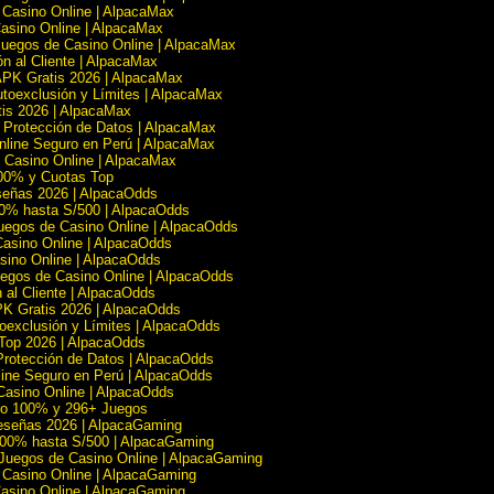
Casino Online | AlpacaMax
asino Online | AlpacaMax
uegos de Casino Online | AlpacaMax
n al Cliente | AlpacaMax
APK Gratis 2026 | AlpacaMax
toexclusión y Límites | AlpacaMax
is 2026 | AlpacaMax
y Protección de Datos | AlpacaMax
nline Seguro en Perú | AlpacaMax
 Casino Online | AlpacaMax
100% y Cuotas Top
señas 2026 | AlpacaOdds
0% hasta S/500 | AlpacaOdds
uegos de Casino Online | AlpacaOdds
asino Online | AlpacaOdds
sino Online | AlpacaOdds
gos de Casino Online | AlpacaOdds
 al Cliente | AlpacaOdds
K Gratis 2026 | AlpacaOdds
exclusión y Límites | AlpacaOdds
Top 2026 | AlpacaOdds
 Protección de Datos | AlpacaOdds
ine Seguro en Perú | AlpacaOdds
Casino Online | AlpacaOdds
no 100% y 296+ Juegos
Reseñas 2026 | AlpacaGaming
100% hasta S/500 | AlpacaGaming
 Juegos de Casino Online | AlpacaGaming
Casino Online | AlpacaGaming
asino Online | AlpacaGaming