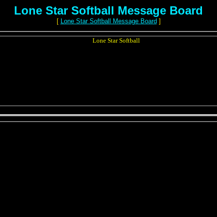
Lone Star Softball Message Board
[
Lone Star Softball Message Board
]