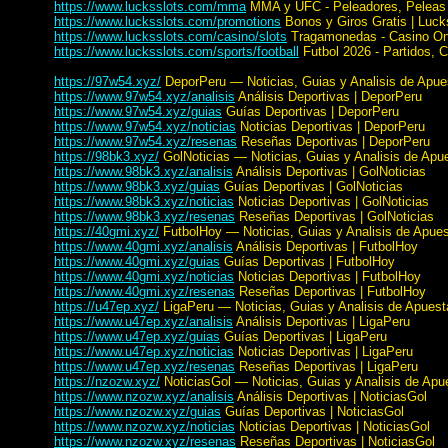
https://www.lucksslots.com/mma
MMA y UFC - Peleadores, Peleas 
https://www.lucksslots.com/promotions
Bonos y Giros Gratis | Luck
https://www.lucksslots.com/casino/slots
Tragamonedas - Casino Onl
https://www.lucksslots.com/sports/football
Futbol 2026 - Partidos, 
https://97w54.xyz/
DeporPeru — Noticias, Guias y Analisis de Apue
https://www.97w54.xyz/analisis
Análisis Deportivas | DeporPeru
https://www.97w54.xyz/guias
Guías Deportivas | DeporPeru
https://www.97w54.xyz/noticias
Noticias Deportivas | DeporPeru
https://www.97w54.xyz/resenas
Reseñas Deportivas | DeporPeru
https://98bk3.xyz/
GolNoticias — Noticias, Guias y Analisis de Apu
https://www.98bk3.xyz/analisis
Análisis Deportivas | GolNoticias
https://www.98bk3.xyz/guias
Guías Deportivas | GolNoticias
https://www.98bk3.xyz/noticias
Noticias Deportivas | GolNoticias
https://www.98bk3.xyz/resenas
Reseñas Deportivas | GolNoticias
https://40gmi.xyz/
FutbolHoy — Noticias, Guias y Analisis de Apue
https://www.40gmi.xyz/analisis
Análisis Deportivas | FutbolHoy
https://www.40gmi.xyz/guias
Guías Deportivas | FutbolHoy
https://www.40gmi.xyz/noticias
Noticias Deportivas | FutbolHoy
https://www.40gmi.xyz/resenas
Reseñas Deportivas | FutbolHoy
https://u47ep.xyz/
LigaPeru — Noticias, Guias y Analisis de Apuest
https://www.u47ep.xyz/analisis
Análisis Deportivas | LigaPeru
https://www.u47ep.xyz/guias
Guías Deportivas | LigaPeru
https://www.u47ep.xyz/noticias
Noticias Deportivas | LigaPeru
https://www.u47ep.xyz/resenas
Reseñas Deportivas | LigaPeru
https://nzozw.xyz/
NoticiasGol — Noticias, Guias y Analisis de Apu
https://www.nzozw.xyz/analisis
Análisis Deportivas | NoticiasGol
https://www.nzozw.xyz/guias
Guías Deportivas | NoticiasGol
https://www.nzozw.xyz/noticias
Noticias Deportivas | NoticiasGol
https://www.nzozw.xyz/resenas
Reseñas Deportivas | NoticiasGol