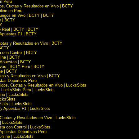
en Peru
dos, Cuotas y Resultados en Vivo | BCTY
line en Peru
Juegos en Vivo | BCTY | BCTY
e | BCTY
TY
o Real | BCTY | BCTY
y Apuestas F1 | BCTY
uotas y Resultados en Vivo | BCTY
 BCTY
 con Control | BCTY
line | BCTY
 Apuestas | BCTY
vas | BCTY Peru | BCTY
ne | BCTY
otas y Resultados en Vivo | BCTY
tas Deportivas Peru
tidos, Cuotas y Resultados en Vivo | LucksSlots
 LucksSlots Peru | LucksSlots
ine | LucksSlots
ucksSlots
lots | LucksSlots
o y Apuestas F1 | LucksSlots
Cuotas y Resultados en Vivo | LucksSlots
| LucksSlots
ta con Control | LucksSlots
Apuestas Deportivas Peru
nline | LucksSlots