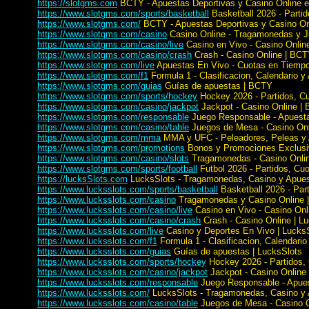
https://slotgms.com
BCTY - Apuestas Deportivas y Casino Online 
https://www.slotgms.com/sports/basketball
Basketball 2026 - Parti
https://www.slotgms.com/
BCTY - Apuestas Deportivas y Casino On
https://www.slotgms.com/casino
Casino Online - Tragamonedas y 
https://www.slotgms.com/casino/live
Casino en Vivo - Casino Onlin
https://www.slotgms.com/casino/crash
Crash - Casino Online | BC
https://www.slotgms.com/live
Apuestas En Vivo - Cuotas en Tiemp
https://www.slotgms.com/f1
Formula 1 - Clasificacion, Calendario 
https://www.slotgms.com/guias
Guías de apuestas | BCTY
https://www.slotgms.com/sports/hockey
Hockey 2026 - Partidos, C
https://www.slotgms.com/casino/jackpot
Jackpot - Casino Online |
https://www.slotgms.com/responsable
Juego Responsable - Apuesta
https://www.slotgms.com/casino/table
Juegos de Mesa - Casino On
https://www.slotgms.com/mma
MMA y UFC - Peleadores, Peleas y
https://www.slotgms.com/promotions
Bonos y Promociones Exclusi
https://www.slotgms.com/casino/slots
Tragamonedas - Casino Onli
https://www.slotgms.com/sports/football
Futbol 2026 - Partidos, Cu
https://lucksSlots.com
LucksSlots - Tragamonedas, Casino y Apues
https://www.lucksslots.com/sports/basketball
Basketball 2026 - Par
https://www.lucksslots.com/casino
Tragamonedas y Casino Online |
https://www.lucksslots.com/casino/live
Casino en Vivo - Casino Onl
https://www.lucksslots.com/casino/crash
Crash - Casino Online | L
https://www.lucksslots.com/live
Casino y Deportes En Vivo | LucksS
https://www.lucksslots.com/f1
Formula 1 - Clasificacion, Calendari
https://www.lucksslots.com/guias
Guías de apuestas | LucksSlots
https://www.lucksslots.com/sports/hockey
Hockey 2026 - Partidos, 
https://www.lucksslots.com/casino/jackpot
Jackpot - Casino Online 
https://www.lucksslots.com/responsable
Juego Responsable - Apues
https://www.lucksslots.com/
LucksSlots - Tragamonedas, Casino y 
https://www.lucksslots.com/casino/table
Juegos de Mesa - Casino O