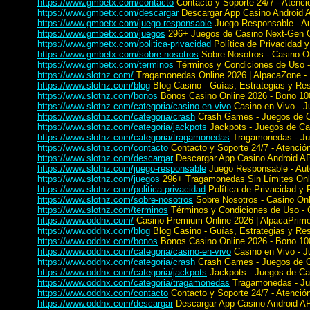
https://www.gmbetx.com/contacto
Contacto y Soporte 24/7 - Atenci
https://www.gmbetx.com/descargar
Descargar App Casino Android 
https://www.gmbetx.com/juego-responsable
Juego Responsable - Au
https://www.gmbetx.com/juegos
296+ Juegos de Casino Next-Gen G
https://www.gmbetx.com/politica-privacidad
Política de Privacidad 
https://www.gmbetx.com/sobre-nosotros
Sobre Nosotros - Casino O
https://www.gmbetx.com/terminos
Términos y Condiciones de Uso -
https://www.slotnz.com/
Tragamonedas Online 2026 | AlpacaZone -
https://www.slotnz.com/blog
Blog Casino - Guías, Estrategias y Re
https://www.slotnz.com/bonos
Bonos Casino Online 2026 - Bono 10
https://www.slotnz.com/categoria/casino-en-vivo
Casino en Vivo - J
https://www.slotnz.com/categoria/crash
Crash Games - Juegos de C
https://www.slotnz.com/categoria/jackpots
Jackpots - Juegos de Ca
https://www.slotnz.com/categoria/tragamonedas
Tragamonedas - Jue
https://www.slotnz.com/contacto
Contacto y Soporte 24/7 - Atención
https://www.slotnz.com/descargar
Descargar App Casino Android AP
https://www.slotnz.com/juego-responsable
Juego Responsable - Auto
https://www.slotnz.com/juegos
296+ Tragamonedas Sin Límites Onli
https://www.slotnz.com/politica-privacidad
Política de Privacidad y 
https://www.slotnz.com/sobre-nosotros
Sobre Nosotros - Casino Onl
https://www.slotnz.com/terminos
Términos y Condiciones de Uso - 
https://www.oddnx.com/
Casino Premium Online 2026 | AlpacaPrim
https://www.oddnx.com/blog
Blog Casino - Guías, Estrategias y Re
https://www.oddnx.com/bonos
Bonos Casino Online 2026 - Bono 10
https://www.oddnx.com/categoria/casino-en-vivo
Casino en Vivo - J
https://www.oddnx.com/categoria/crash
Crash Games - Juegos de Ca
https://www.oddnx.com/categoria/jackpots
Jackpots - Juegos de Cas
https://www.oddnx.com/categoria/tragamonedas
Tragamonedas - Jue
https://www.oddnx.com/contacto
Contacto y Soporte 24/7 - Atención
https://www.oddnx.com/descargar
Descargar App Casino Android AP