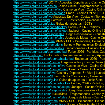
https://www.slotgms.com/
BCTY - Apuestas Deportivas y Casino On
https://www.slotgms.com/casino
Casino Online - Tragamonedas y 
https://www.slotgms.com/casino/live
Casino en Vivo - Casino Onlin
https://www.slotgms.com/casino/crash
Crash - Casino Online | BC
https://www.slotgms.com/live
Apuestas En Vivo - Cuotas en Tiemp
https://www.slotgms.com/f1
Formula 1 - Clasificacion, Calendario 
https://www.slotgms.com/guias
Guías de apuestas | BCTY
https://www.slotgms.com/sports/hockey
Hockey 2026 - Partidos, C
https://www.slotgms.com/casino/jackpot
Jackpot - Casino Online |
https://www.slotgms.com/responsable
Juego Responsable - Apuesta
https://www.slotgms.com/casino/table
Juegos de Mesa - Casino On
https://www.slotgms.com/mma
MMA y UFC - Peleadores, Peleas y
https://www.slotgms.com/promotions
Bonos y Promociones Exclusi
https://www.slotgms.com/casino/slots
Tragamonedas - Casino Onli
https://www.slotgms.com/sports/football
Futbol 2026 - Partidos, Cu
https://lucksSlots.com
LucksSlots - Tragamonedas, Casino y Apues
https://www.lucksslots.com/sports/basketball
Basketball 2026 - Par
https://www.lucksslots.com/casino
Tragamonedas y Casino Online |
https://www.lucksslots.com/casino/live
Casino en Vivo - Casino Onl
https://www.lucksslots.com/casino/crash
Crash - Casino Online | L
https://www.lucksslots.com/live
Casino y Deportes En Vivo | LucksS
https://www.lucksslots.com/f1
Formula 1 - Clasificacion, Calendari
https://www.lucksslots.com/guias
Guías de apuestas | LucksSlots
https://www.lucksslots.com/sports/hockey
Hockey 2026 - Partidos, 
https://www.lucksslots.com/casino/jackpot
Jackpot - Casino Online 
https://www.lucksslots.com/responsable
Juego Responsable - Apues
https://www.lucksslots.com/
LucksSlots - Tragamonedas, Casino y 
https://www.lucksslots.com/casino/table
Juegos de Mesa - Casino O
https://www.lucksslots.com/mma
MMA y UFC - Peleadores, Peleas 
https://www.lucksslots.com/promotions
Bonos y Giros Gratis | Luck