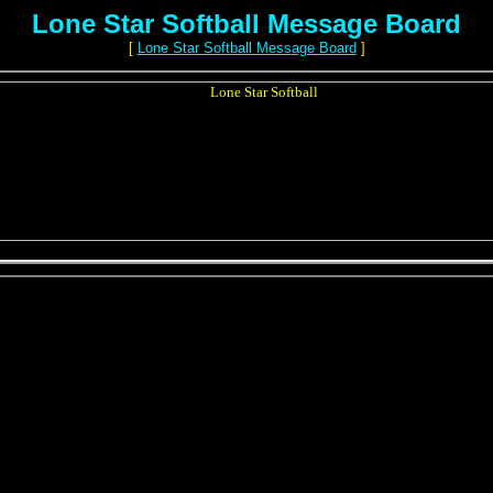
Lone Star Softball Message Board
[
Lone Star Softball Message Board
]