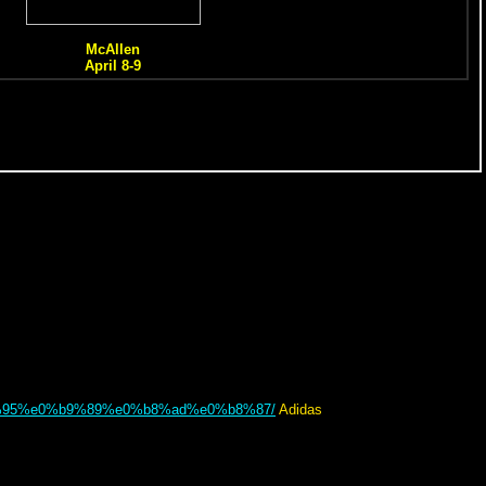
95%e0%b9%89%e0%b8%ad%e0%b8%87/
Adidas