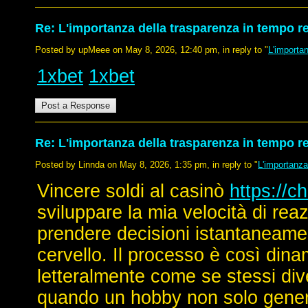
Re: L'importanza della trasparenza in tempo re
Posted by upMeee on May 8, 2026, 12:40 pm, in reply to "
L'importan
1xbet
1xbet
Re: L'importanza della trasparenza in tempo re
Posted by Linnda on May 8, 2026, 1:35 pm, in reply to "
L'importanza
Vincere soldi al casinò
https://ch
sviluppare la mia velocità di reaz
prendere decisioni istantaneamen
cervello. Il processo è così dina
letteralmente come se stessi div
quando un hobby non solo genera