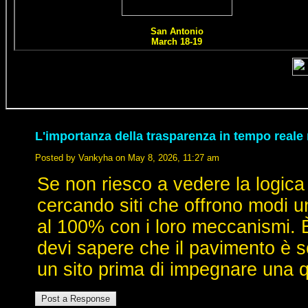
L'importanza della trasparenza in tempo reale 
Posted by Vankyha on May 8, 2026, 11:27 am
Se non riesco a vedere la logica 
cercando siti che offrono modi u
al 100% con i loro meccanismi. È
devi sapere che il pavimento è so
un sito prima di impegnare una qu