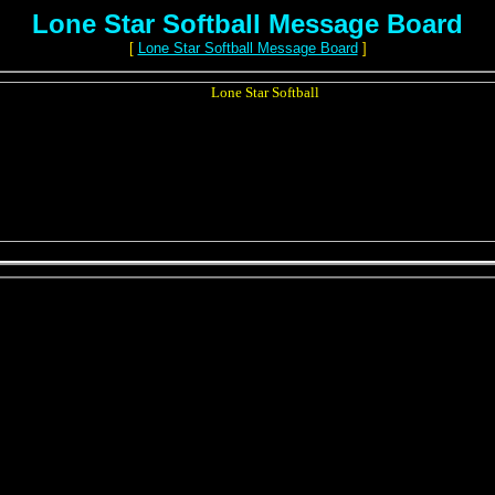
Lone Star Softball Message Board
[
Lone Star Softball Message Board
]